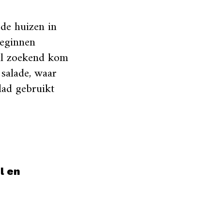
de huizen in
beginnen
t al zoekend kom
 salade, waar
blad gebruikt
l en