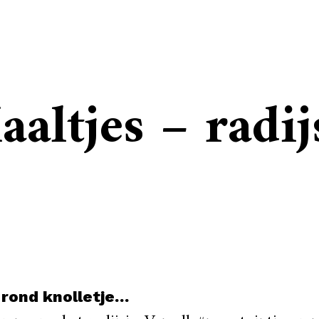
ltjes – radij
rond knolletje…