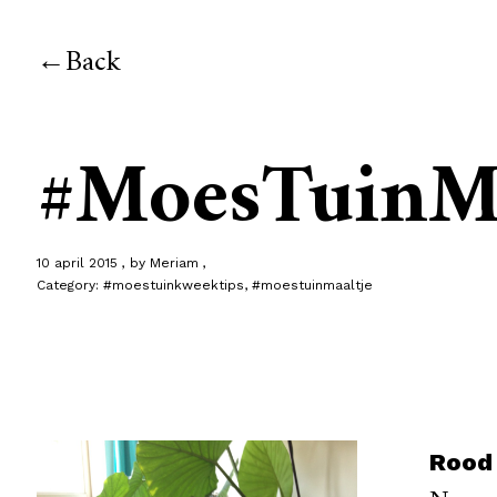
Back
#MoesTuinMaa
10 april 2015
by
Meriam
Category:
#moestuinkweektips
,
#moestuinmaaltje
Rood 