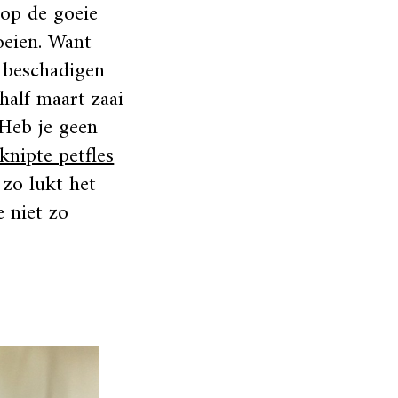
 op de goeie
oeien. Want
e beschadigen
half maart zaai
 Heb je geen
knipte petfles
, zo lukt het
e niet zo
!