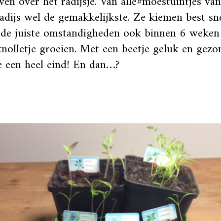
en over het radijsje. Van alle#moestuintjes van
radijs wel de gemakkelijkste. Ze kiemen best s
 de juiste omstandigheden ook binnen 6 weken
nolletje groeien. Met een beetje geluk en gezo
 een heel eind! En dan…?