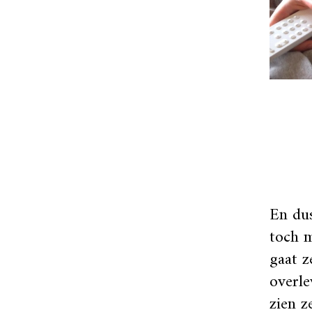
En dus
toch m
gaat z
overle
zien z