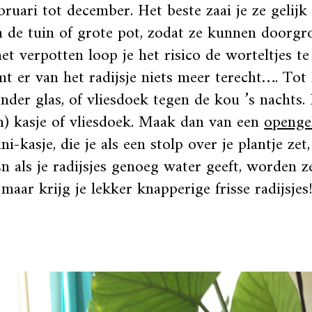
bruari tot december. Het beste zaai je ze gelijk
n de tuin of grote pot, zodat ze kunnen doorgr
et verpotten loop je het risico de worteltjes t
t er van het radijsje niets meer terecht…. Tot 
onder glas, of vliesdoek tegen de kou ’s nachts.
n) kasje of vliesdoek. Maak dan van een
openge
ni-kasje, die je als een stolp over je plantje zet
n als je radijsjes genoeg water geeft, worden z
, maar krijg je lekker knapperige frisse radijsjes