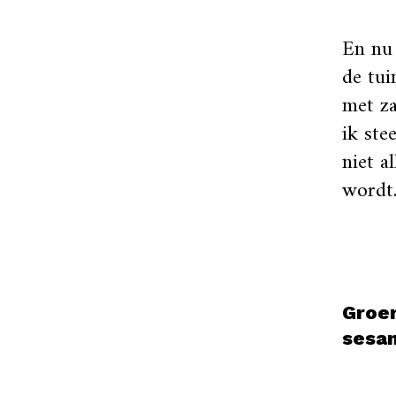
En nu 
de tui
met za
ik ste
niet a
wordt
Groen
sesa