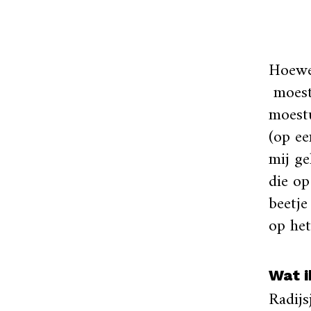
Hoewel
moest
moestu
(op ee
mij ge
die o
beetje
op het
Wat i
Radijs