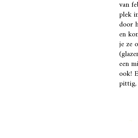
van fe
plek i
door h
en kom
je ze 
(glaze
een mi
ook! E
pittig