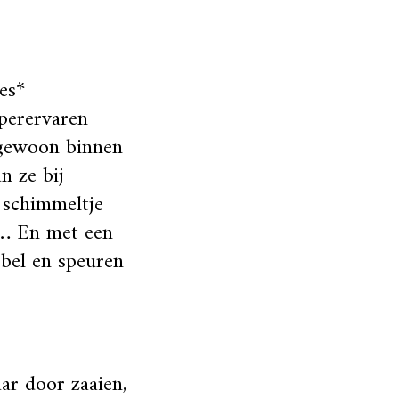
jes*
perervaren
 gewoon binnen
n ze bij
e schimmeltje
n… En met een
jbel en speuren
aar door zaaien,