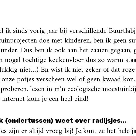
 ik sinds vorig jaar bij verschillende Buurtlab
uinprojecten doe met kinderen, ben ik geen su
inder. Dus ben ik ook aan het zaaien gegaan,
n nogal tochtige keukenvloer dus zo warm staa
lukkig niet…) En wist ik niet zeker of dat roz
p onze potjes verscheen wel of geen kwaad ko
 proberen, lezen in m’n ecologische moestuinbi
 internet kom je een heel eind!
k (ondertussen) weet over radijsjes…
jes zijn er altijd vroeg bij! Je kunt ze het hele j