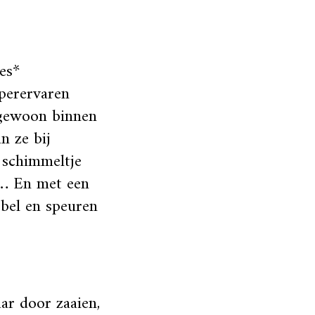
jes*
perervaren
 gewoon binnen
n ze bij
e schimmeltje
n… En met een
jbel en speuren
aar door zaaien,