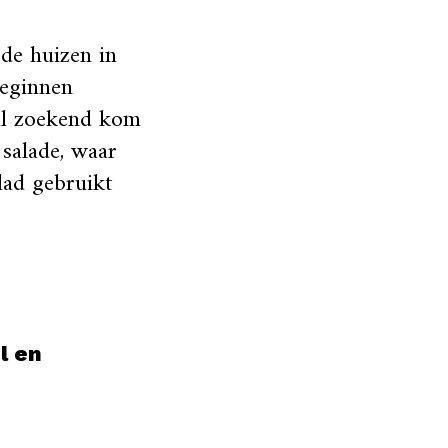
de huizen in
beginnen
t al zoekend kom
 salade, waar
blad gebruikt
l en