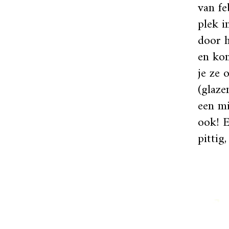
van fe
plek i
door h
en kom
je ze 
(glaze
een mi
ook! E
pittig