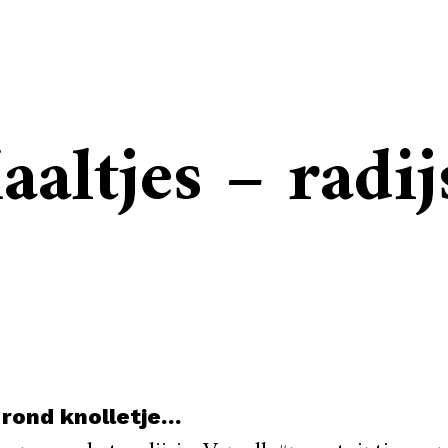
ltjes – radij
rond knolletje…