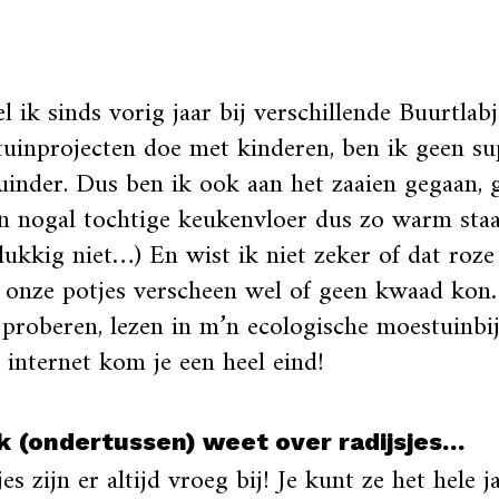
 ik sinds vorig jaar bij verschillende Buurtlab
uinprojecten doe met kinderen, ben ik geen su
inder. Dus ben ik ook aan het zaaien gegaan,
n nogal tochtige keukenvloer dus zo warm staa
lukkig niet…) En wist ik niet zeker of dat roz
p onze potjes verscheen wel of geen kwaad ko
 proberen, lezen in m’n ecologische moestuinbi
 internet kom je een heel eind!
k (ondertussen) weet over radijsjes…
jes zijn er altijd vroeg bij! Je kunt ze het hele j