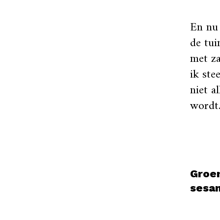
En nu 
de tui
met za
ik ste
niet a
wordt
Groen
sesa