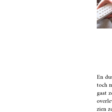
En dus
toch m
gaat z
overle
zien z