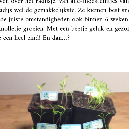
en over het radijsje. Van alle#moestuintjes van
radijs wel de gemakkelijkste. Ze kiemen best s
 de juiste omstandigheden ook binnen 6 weken
nolletje groeien. Met een beetje geluk en gezo
 een heel eind! En dan…?