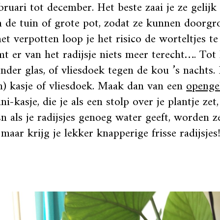
bruari tot december. Het beste zaai je ze gelijk
n de tuin of grote pot, zodat ze kunnen doorgr
et verpotten loop je het risico de worteltjes t
t er van het radijsje niets meer terecht…. Tot 
onder glas, of vliesdoek tegen de kou ’s nachts.
n) kasje of vliesdoek. Maak dan van een
openge
ni-kasje, die je als een stolp over je plantje zet
n als je radijsjes genoeg water geeft, worden z
, maar krijg je lekker knapperige frisse radijsjes