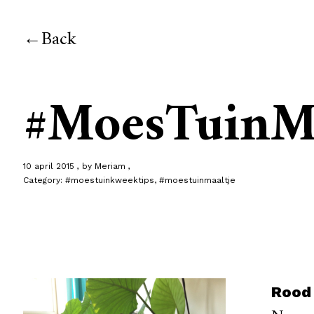
Back
#MoesTuinMaa
10 april 2015
by
Meriam
Category:
#moestuinkweektips
,
#moestuinmaaltje
Rood 