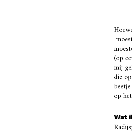
Hoewel
moest
moestu
(op ee
mij ge
die o
beetje
op het
Wat i
Radijs