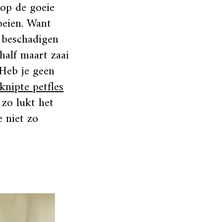
 op de goeie
oeien. Want
e beschadigen
half maart zaai
 Heb je geen
knipte petfles
, zo lukt het
e niet zo
!