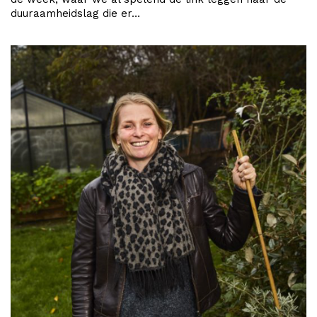
duuraamheidslag die er…