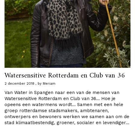
Watersensitive Rotterdam en Club van 36
2 december 2018
by
Meriam
Van Water in Spangen naar een van de mensen van
Watersensitive Rotterdam en Club van 36… Hoe je
opeens een watermens wordt… Samen met een hele
groep rotterdamse stadsmakers, ambtenaren,
ontwerpers en bewoners werken we samen aan om de
stad klimaatbestendig, groener, socialer en levendiger…