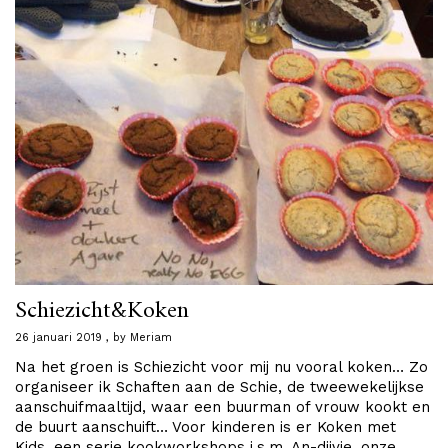
Schiezicht&Koken
26 januari 2019
by
Meriam
Na het groen is Schiezicht voor mij nu vooral koken… Zo
organiseer ik Schaften aan de Schie, de tweewekelijkse
aanschuifmaaltijd, waar een buurman of vrouw kookt en
de buurt aanschuift… Voor kinderen is er Koken met
Kids, een serie kookworkshops i.s.m. An-dijvie, onze