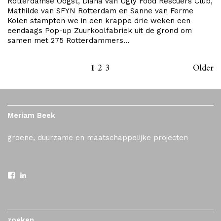
Rotterdamse Oogst, Diana van Ugly Food Rescuers Club,
Mathilde van SFYN Rotterdam en Sanne van Ferme
Kolen stampten we in een krappe drie weken een
eendaags Pop-up Zuurkoolfabriek uit de grond om
samen met 275 Rotterdammers…
1
2
3
Older
Meriam Beek
groene, duurzame en maatschappelijke projecten
zoeken