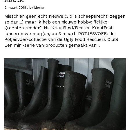
2 maart 2018
by
Meriam
Misschien geen echt nieuws (3 x is scheepsrecht, zeggen
ze dan…) maar ik heb een nieuwe hobby; ‘lelijke
groenten redden’! Na KrautFund/Fest en KrautFest
lanceren we morgen, op 3 maart, POTJESVOER: de
Potjesvoer-collectie van de Ugly Food Rescuers Club!
Een mini-serie van producten gemaakt van…