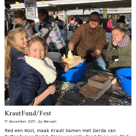
KrautFund/Fest
17 december 2017
by
Meriam
Red een Kool, maak Kraut! Samen met Gerda van