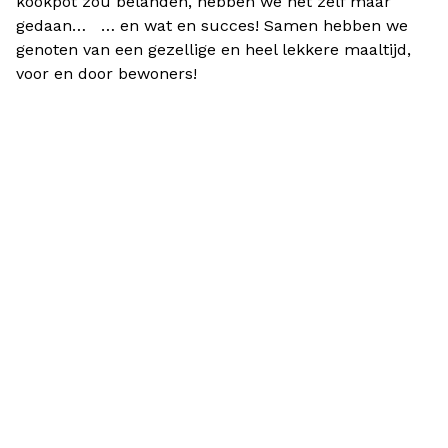
kookpot zou belanden, hebben we het zelf maar
gedaan… … en wat en succes! Samen hebben we
genoten van een gezellige en heel lekkere maaltijd,
voor en door bewoners!