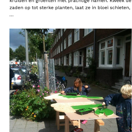
kruiden en groenten met prachtige namen. Kweek de
zaden op tot sterke planten, laat ze in bloei schieten,
…