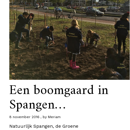
Een boomgaard in
Spangen…
8 november 2016
by
Meriam
Natuurlijk Spangen, de Groene